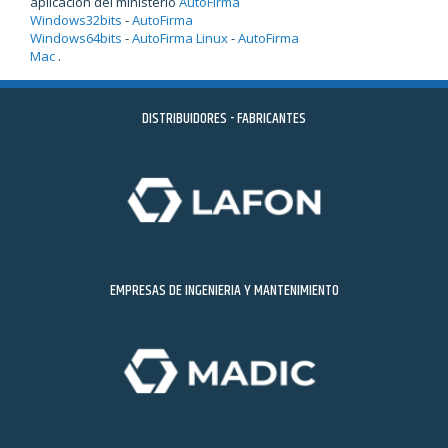
aplicación del ministerio
AutoFirma
Windows32bits
-
AutoFirma
Windows64bits
-
AutoFirma Linux
-
AutoFirma
Mac
.
DISTRIBUIDORES - FABRICANTES
EMPRESAS DE INGENIERIA Y MANTENIMIENTO